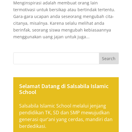
Menginspirasi adalah membuat orang lain
termotivasi untuk bersikap atau bertindak tertentu.
Gara-gara ucapan anda seseorang mengubah cita-
citanya, misalnya. Karena selalu melihat anda
berinfak, seorang siswa mengubah kebiasaannya
menggunakan uang jajan untuk juga...
Search
Selamat Datang di Salsabila Islamic
School
Salsabila Islamic School melalui jenjang
pendidikan TK, SD dan SMP mewujudkan
generasi qur’ani yang cerdas, mandiri dan
berdedikasi.