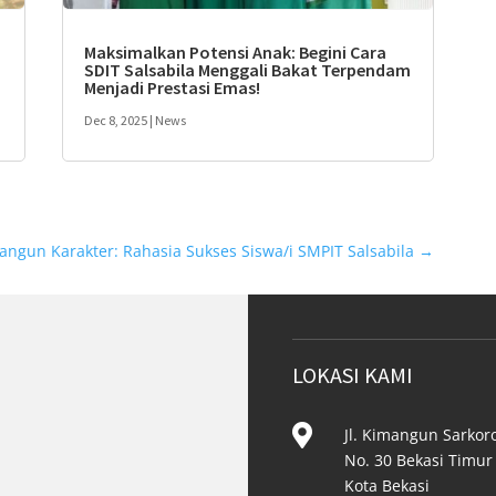
Maksimalkan Potensi Anak: Begini Cara
SDIT Salsabila Menggali Bakat Terpendam
Menjadi Prestasi Emas!
Dec 8, 2025
|
News
ngun Karakter: Rahasia Sukses Siswa/i SMPIT Salsabila
→
LOKASI KAMI

Jl. Kimangun Sarkor
No. 30 Bekasi Timur
Kota Bekasi