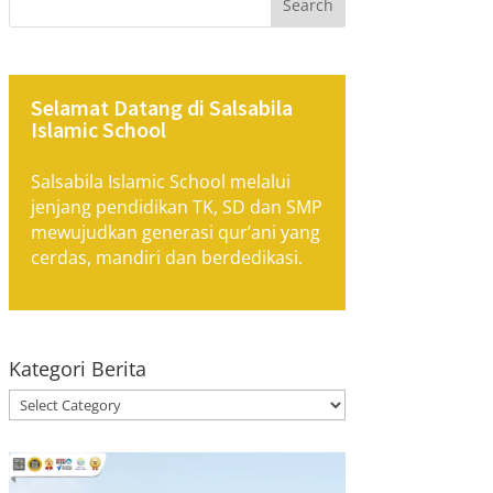
Search
Selamat Datang di Salsabila
Islamic School
Salsabila Islamic School melalui
jenjang pendidikan TK, SD dan SMP
mewujudkan generasi qur’ani yang
cerdas, mandiri dan berdedikasi.
Kategori Berita
Kategori
Berita