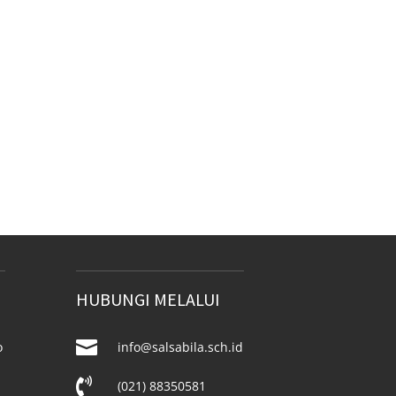
HUBUNGI MELALUI

o
info@salsabila.sch.id

(021) 88350581