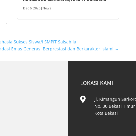
Dec 6, 2025
|
News
hasia Sukses Siswa/i SMPIT Salsabila
ndasi Emas Generasi Berprestasi dan Berkarakter Islami
→
LOKASI KAMI

Jl. Kimangun Sarkor
No. 30 Bekasi Timur
Kota Bekasi