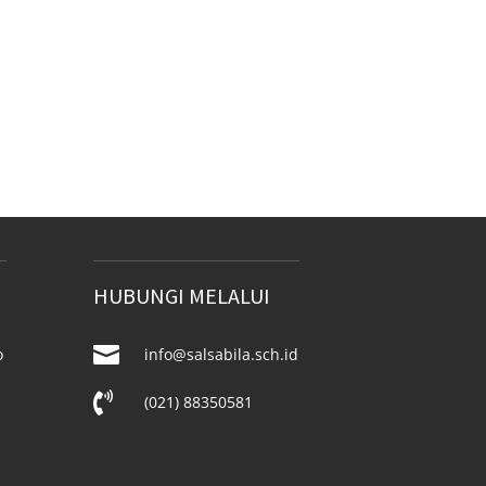
HUBUNGI MELALUI

o
info@salsabila.sch.id

(021) 88350581