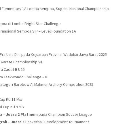
l Elementary 1A Lomba sempoa, Sugaku Nasional Championship
oa di Lomba Bright Star Challenge
rnasional Sempoa SIP – Level Foundation 1A
Pra Usia Dini pada Kejuaraan Provinsi Wadokai Jawa Barat 2025
 Karate Championship VII
ra Cadet B U26
ra Taekwondo Challenge – 8
Kategori Barebow Al Makmur Archery Competition 2025
up KU 11 Mix
i Cup KU 9 Mix
aa
–
Juara 2 Platinum
pada Champion Soccer League
grah
–
Juara 3
Basketball Development Tournament