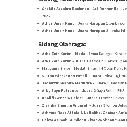
Shakila Azzahra Rachman
–
1st Runner Up
leve
2025
Athar Umeir Kunt
–
Juara Harapan 1
lomba semp
Athar Umeir Kunt
–
Juara Harapan 2
Lomba Inte
Bidang Olahraga:
Azka Zein Karim
–
Medali Emas
Kategori Karate 
Azka Zein Karim
–
Juara 1
Karate di Bekasi Open
Mauyama Erste
–
Medali Emas
ITN Open Kelas P
Sultan Wicaksono Ismail
–
Juara 1
Akyotugi Put
Jaqiarzir Shabira Marindra
–
Juara 1
Bantalan 
Arby Zayn Putranto
–
Juara 2
Gaya Bebas FINS
Khalifi Gentala Haidar
–
Juara 1
Lomba Bekasi C
Zivanka Shanum Anugrah
–
Juara 3
lomba Bekas
Achmad Rata Attala & Naftalikal Ghaisan Auf
Halwa Azimah Gumilar & Zivanka Shanum Anu