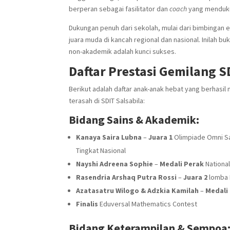
berperan sebagai fasilitator dan
coach
yang menduku
Dukungan penuh dari sekolah, mulai dari bimbingan ek
juara muda di kancah regional dan nasional. Inilah 
non-akademik adalah kunci sukses.
Daftar Prestasi Gemilang S
Berikut adalah daftar anak-anak hebat yang berhasil
terasah di SDIT Salsabila:
Bidang Sains & Akademik:
Kanaya Saira Lubna
–
Juara 1
Olimpiade Omni Sa
Tingkat Nasional
Nayshi Adreena Sophie
–
Medali Perak
Nationa
Rasendria Arshaq Putra Rossi
–
Juara 2
lomba 
Azatasatru Wilogo & Adzkia Kamilah
–
Medali
Finalis
Eduversal Mathematics Contest
Bidang Keterampilan & Sempoa