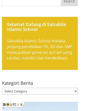
Search
Selamat Datang di Salsabila
Islamic School
Salsabila Islamic School melalui
jenjang pendidikan TK, SD dan SMP
mewujudkan generasi qur’ani yang
cerdas, mandiri dan berdedikasi.
Kategori Berita
Kategori
Berita